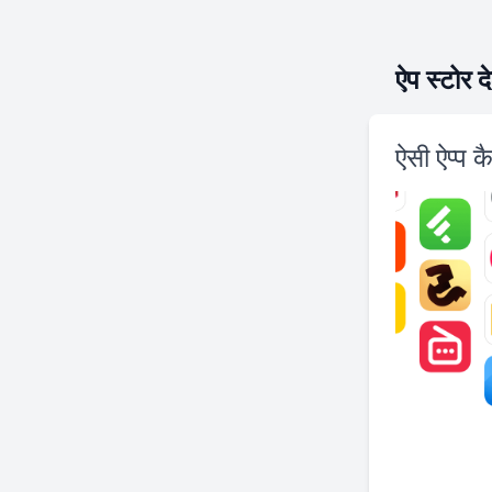
ऐप स्टोर द
ऐसी ऐप्प क