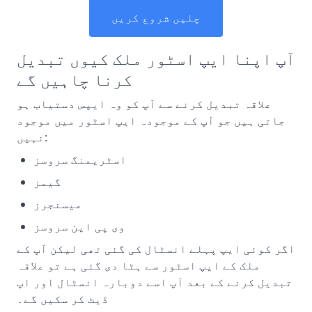
چلیں شروع کریں
آپ اپنا ایپ اسٹور ملک کیوں تبدیل
کرنا چاہیں گے
علاقہ تبدیل کرنے سے آپ کو وہ ایپس دستیاب ہو
جاتی ہیں جو آپ کے موجودہ ایپ اسٹور میں موجود
نہیں:
اسٹریمنگ سروسز
گیمز
میسنجرز
وی پی این سروسز
اگر کوئی ایپ پہلے انسٹال کی گئی تھی لیکن آپ کے
ملک کے ایپ اسٹور سے ہٹا دی گئی ہے تو علاقہ
تبدیل کرنے کے بعد آپ اسے دوبارہ انسٹال اور اپ
ڈیٹ کر سکیں گے۔